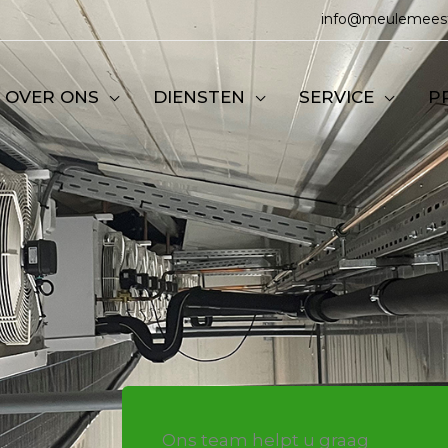
info@meulemeest
OVER ONS
DIENSTEN
SERVICE
P
Ons team helpt u graag