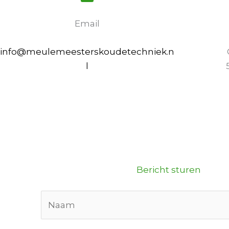
Email
info@meulemeesterskoudetechniek.n
l
Bericht sturen
N
a
a