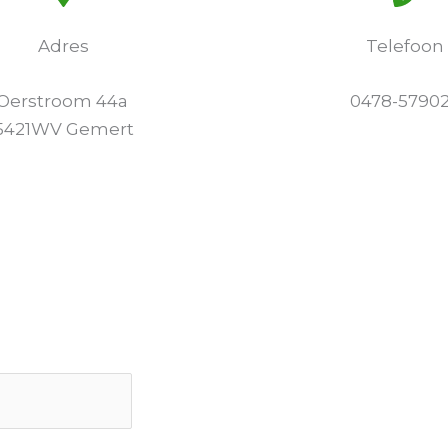
Adres
Telefoon
Oerstroom 44a
0478-5790
5421WV Gemert