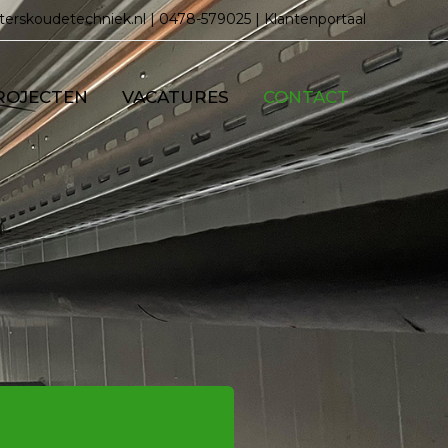
erskoudetechniek.nl
|
0478-579025
|
Klantenportaal
ROJECTEN
VACATURES
CONTACT