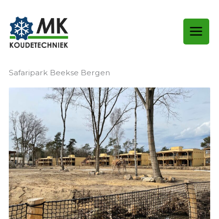
Ga
naar
de
inhoud
Safaripark Beekse Bergen