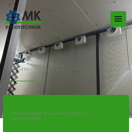
Ga
naar
de
inhoud
Vacatures
Geïnteresseerd in werken bij ons?
0478-579025