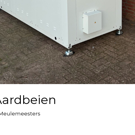
Aardbeien
 Meulemeesters