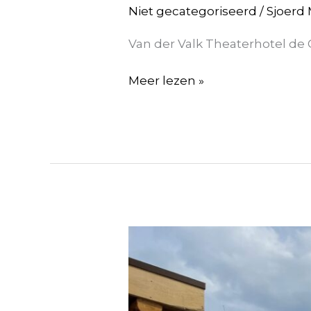
Niet gecategoriseerd
/
Sjoerd
Van der Valk Theaterhotel de 
Meer lezen »
Safaripark
Beekse
Bergen