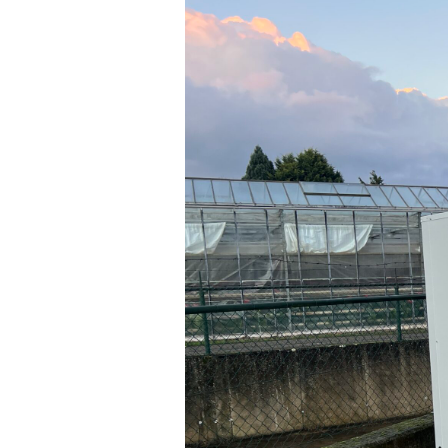
Koelcel
Cox
Aardbeien