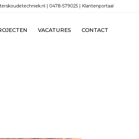
erskoudetechniek.nl
|
0478-579025
|
Klantenportaal
ROJECTEN
VACATURES
CONTACT