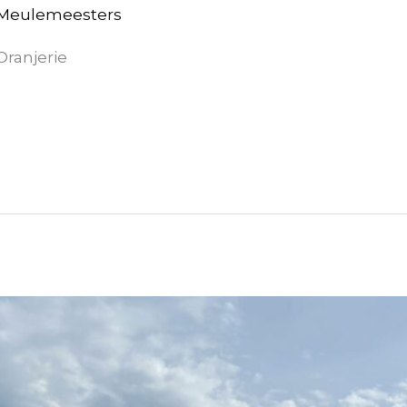
 Meulemeesters
Oranjerie